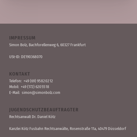
IMPRESSUM
Simon Bolz, Bachforellen­weg 6, 60327 Frankfurt
USt-ID: DE190368070
KONTAKT
Telefon:
+49 (69) 95 82 02 12
Mobil:
+49 (172) 620 55 18
E-Mail:
simon@simonbolz.com
JUGENDSCHUTZBEAUFTRAGTER
Rechts­anwalt Dr. Daniel Kötz
Kanzlei Kötz Fusbahn Rechts­anwälte
, Rosen­straße 11a, 40479 Düssel­dorf