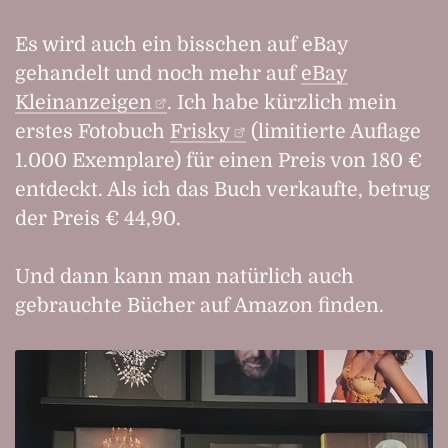
Es wird auch ein bisschen auf eBay
gehandelt und noch mehr auf
eBay
Kleinanzeigen
. Ich habe kürzlich mein
erstes Fotobuch
Frisky
(limitierte Auflage
1.000 Exemplare) für einen Preis von 180 €
entdeckt. Als ich das Buch verkaufte, betrug
der Preis € 44,90.
Und dann kann man natürlich auch
gebrauchte Bücher auf Amazon finden.