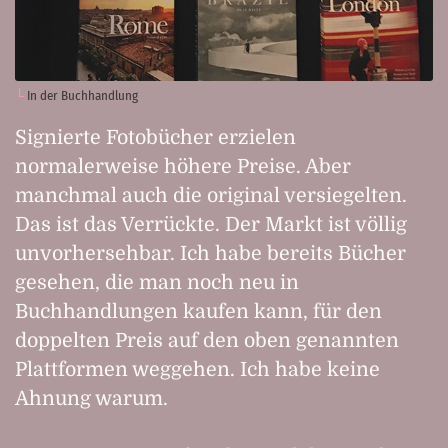
In der Buchhandlung
Signierte Fotobücher erzielen
normalerweise höhere Preise. Aber
manchmal auch die original versiegelten.
Das ist das Verrückte. Der Markt ist völlig
unvorhersehbar. Ich habe bereits Bücher
gesehen, die man noch neu in
Buchhandlungen kaufen kann, für den
doppelten Preis auf den oben genannten
Plattformen weggehen. Ich habe keine
Ahnung warum.