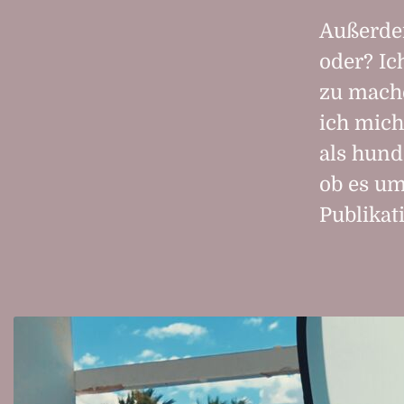
Außerdem
oder? Ic
zu mache
ich mich
als hund
ob es um
Publikat