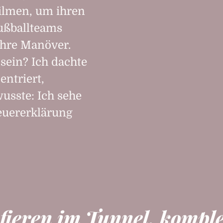
filmen, um ihren
ußballteams
ihre Manöver.
sein? Ich dachte
entriert,
wusste: Ich sehe
teuererklärung
fieren im Tunnel, komple