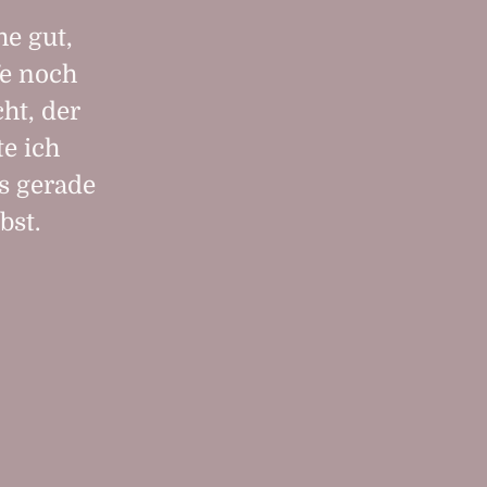
he gut,
fe noch
ht, der
e ich
s gerade
bst.