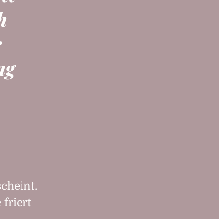
h
r
ng
h
scheint.
friert