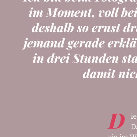
im Moment, voll bei
deshalb so ernst d
jemand gerade erklä
in drei Stunden st
damit nic
D
i
D