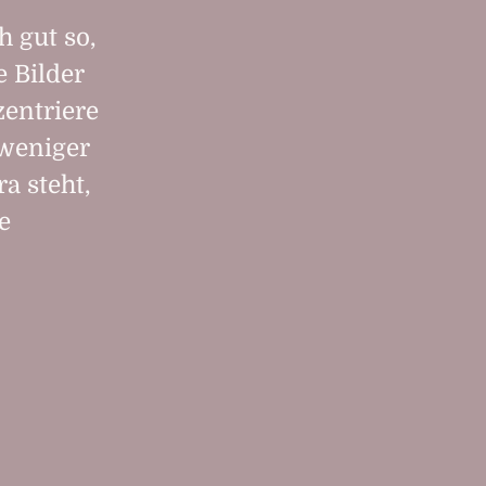
h gut so,
e Bilder
zentriere
 weniger
a steht,
e