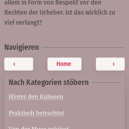
allem in Form von Respekt vor den
Rechten der Urheber. Ist das wirklich zu
viel verlangt?
Navigieren
‹
Home
›
Nach Kategorien stöbern
Hinter den Kulissen
Praktisch betrachtet