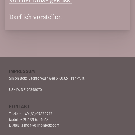
Von der Muse geküsst
Darf ich vorstellen
IMPRESSUM
Simon Bolz, Bachforellen­weg 6, 60327 Frankfurt
USt-ID: DE190368070
KONTAKT
Telefon:
+49 (69) 95 82 02 12
Mobil:
+49 (172) 620 55 18
E-Mail:
simon@simonbolz.com