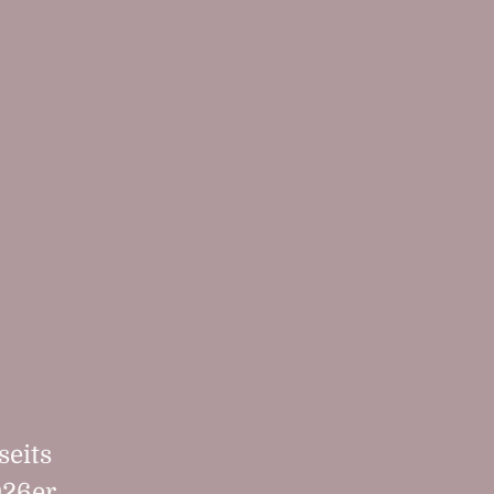
seits
26er