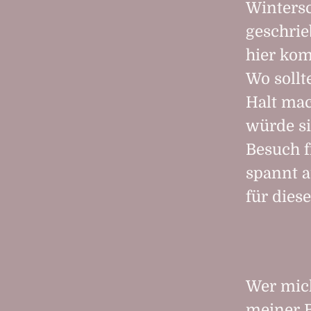
Winter­
geschrie
hier kom
Wo sollt
Halt ma
würde si
Besuch f
spannt a
für dies
Wer mich
meiner B