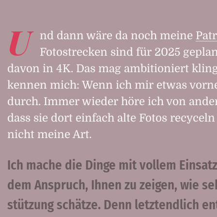
U
nd dann wäre da noch meine
Patr
Fotostrecken sind für 2025 geplan
davon in 4K. Das mag ambitioniert kling
kennen mich: Wenn ich mir etwas vorne
durch. Immer wieder höre ich von ande
dass sie dort einfach alte Fotos recyceln
nicht meine Art.
Ich mache die Dinge mit vollem Einsatz
dem Anspruch, Ihnen zu zeigen, wie seh
stützung schätze. Denn letztendlich e