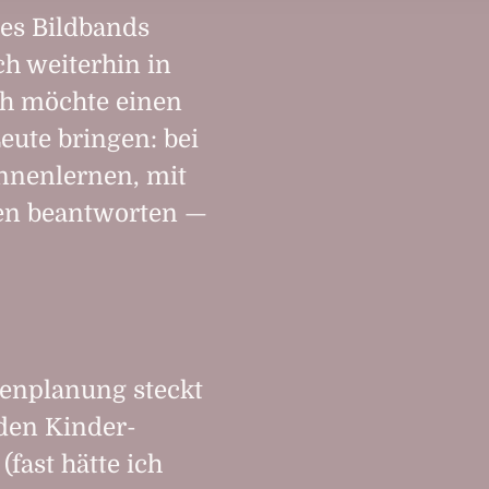
nes Bildbands
ch weiterhin in
ch möchte einen
eute bringen: bei
ennenlernen, mit
en beantworten —
enplanung steckt
den Kinder­
(fast hätte ich