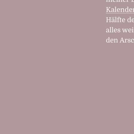
Kalende
Hälfte d
alles we
den Arsc