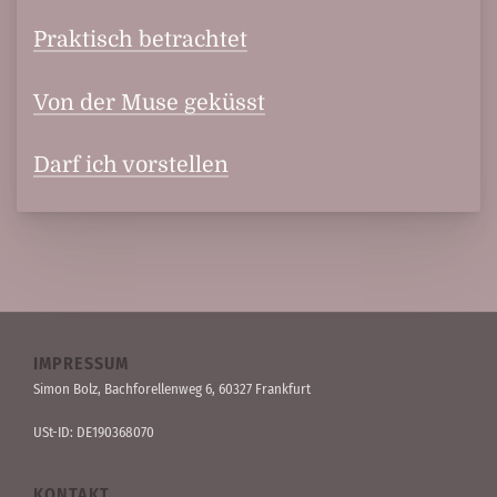
Praktisch betrachtet
Von der Muse geküsst
Darf ich vorstellen
IMPRESSUM
Simon Bolz, Bachforellen­weg 6, 60327 Frankfurt
USt-ID: DE190368070
KONTAKT