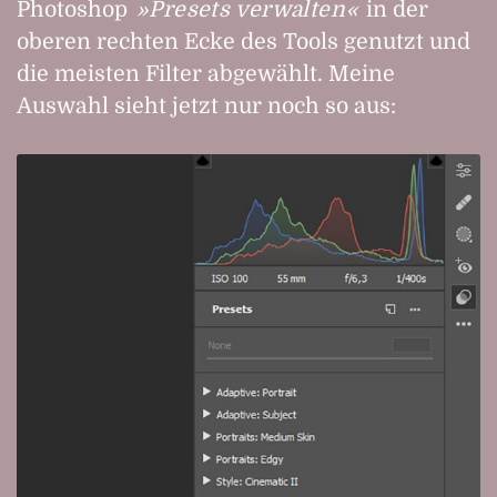
Photoshop
Presets verwalten
in der
oberen rechten Ecke des Tools genutzt und
die meisten Filter abgewählt. Meine
Auswahl sieht jetzt nur noch so aus: