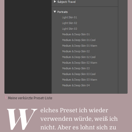
Meine verkürzte Preset-Liste
W
elches Preset ich wieder
verwenden würde, weiß ich
nicht. Aber es lohnt sich zu