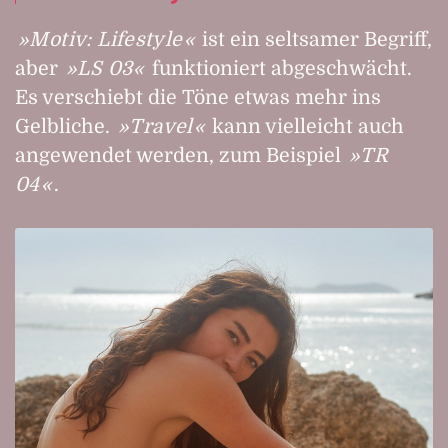
Motiv: Lifestyle
ist ein seltsamer Begriff,
aber
LS 03
funktioniert abgeschwächt.
Es verschiebt die Töne etwas mehr ins
Gelbliche.
Travel
kann vielleicht auch
angewendet werden, zum Beispiel
TR
04
.