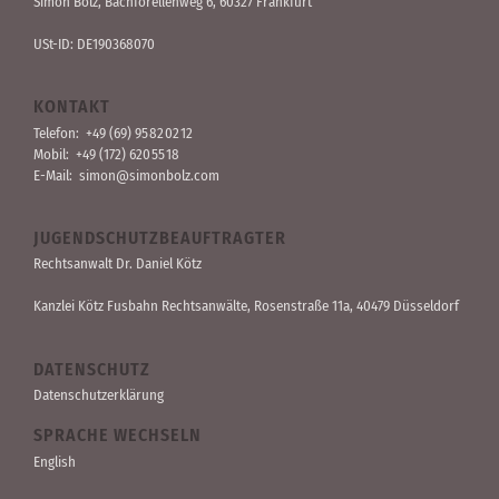
Simon Bolz, Bachforellen­weg 6, 60327 Frankfurt
USt-ID: DE190368070
KONTAKT
Telefon:
+49 (69) 95 82 02 12
Mobil:
+49 (172) 620 55 18
E-Mail:
simon@simonbolz.com
JUGENDSCHUTZBEAUFTRAGTER
Rechts­anwalt Dr. Daniel Kötz
Kanzlei Kötz Fusbahn Rechts­anwälte
, Rosen­straße 11a, 40479 Düssel­dorf
DATENSCHUTZ
Datenschutzerklärung
SPRACHE WECHSELN
English