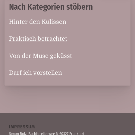
Nach Kategorien stöbern
Hinter den Kulissen
Praktisch betrachtet
Von der Muse geküsst
Darf ich vorstellen
IMPRESSUM
Simon Bolz, Bachforellen­weg 6, 60327 Frankfurt