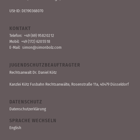
USt-ID: DE190368070
KONTAKT
Telefon:
+49 (69) 95 82 02 12
Mobil:
+49 (172) 620 55 18
E-Mail:
simon@simonbolz.com
JUGENDSCHUTZBEAUFTRAGTER
Rechts­anwalt Dr. Daniel Kötz
Kanzlei Kötz Fusbahn Rechts­anwälte
, Rosen­straße 11a, 40479 Düssel­dorf
DATENSCHUTZ
Datenschutzerklärung
SPRACHE WECHSELN
English