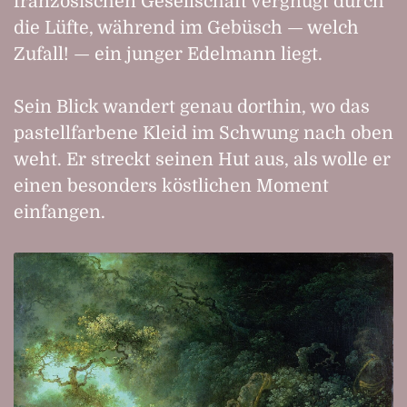
französischen Gesellschaft vergnügt durch
die Lüfte, während im Gebüsch — welch
Zufall! — ein junger Edelmann liegt.
Sein Blick wandert genau dorthin, wo das
pastellfarbene Kleid im Schwung nach oben
weht. Er streckt seinen Hut aus, als wolle er
einen besonders köstlichen Moment
einfangen.