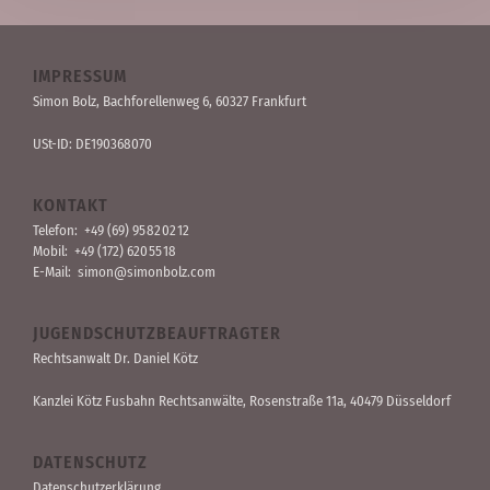
IMPRESSUM
Simon Bolz, Bachforellen­weg 6, 60327 Frankfurt
USt-ID: DE190368070
KONTAKT
Telefon:
+49 (69) 95 82 02 12
Mobil:
+49 (172) 620 55 18
E-Mail:
simon@simonbolz.com
JUGENDSCHUTZBEAUFTRAGTER
Rechts­anwalt Dr. Daniel Kötz
Kanzlei Kötz Fusbahn Rechts­anwälte
, Rosen­straße 11a, 40479 Düssel­dorf
DATENSCHUTZ
Datenschutzerklärung