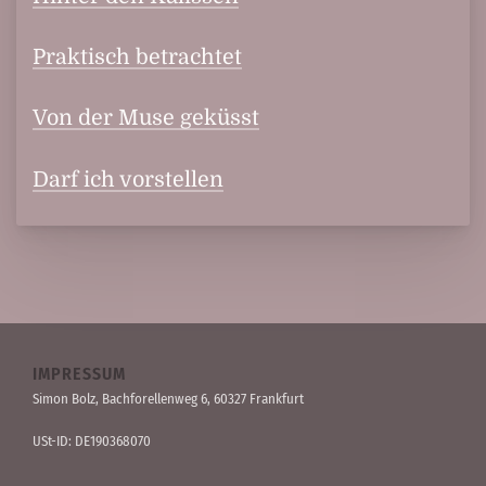
Praktisch betrachtet
Von der Muse geküsst
Darf ich vorstellen
IMPRESSUM
Simon Bolz, Bachforellen­weg 6, 60327 Frankfurt
USt-ID: DE190368070