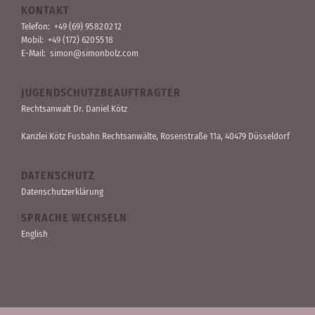
KONTAKT
Telefon:
+49 (69) 95 82 02 12
Mobil:
+49 (172) 620 55 18
E-Mail:
simon@simonbolz.com
JUGENDSCHUTZBEAUFTRAGTER
Rechts­anwalt Dr. Daniel Kötz
Kanzlei Kötz Fusbahn Rechts­anwälte
, Rosen­straße 11a, 40479 Düssel­dorf
DATENSCHUTZ
Datenschutzerklärung
SPRACHE WECHSELN
English