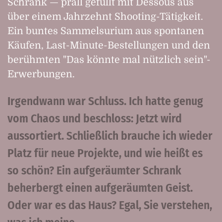
Schrank — prall gefüllt mit Dessous aus
über einem Jahrzehnt Shooting-Tätigkeit.
Ein buntes Sammelsurium aus spontanen
Käufen, Last-Minute-Bestellungen und den
berühmten "Das könnte mal nützlich sein"-
Erwerbungen.
Irgendwann war Schluss. Ich hatte genug
vom Chaos und beschloss: Jetzt wird
aussortiert. Schließlich brauche ich wieder
Platz für neue Projekte, und wie heißt es
so schön? Ein aufgeräumter Schrank
beherbergt einen aufgeräumten Geist.
Oder war es das Haus? Egal, Sie verstehen,