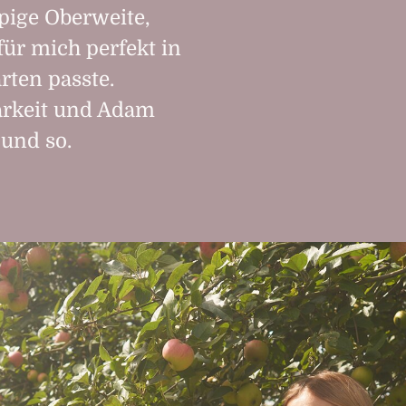
pige Oberweite,
 für mich perfekt in
rten passte.
arkeit und Adam
und so.