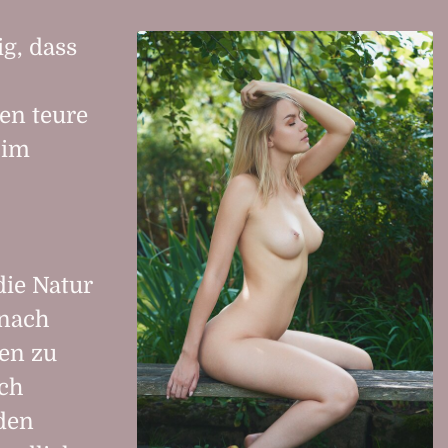
ig, dass
ben teure
 im
die Natur
 nach
en zu
ich
 den