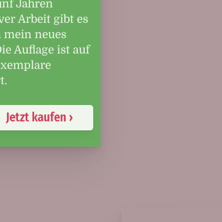
ünf Jahren
ver Arbeit gibt es
h mein neues
ie Auflage ist auf
Exemplare
t.
Jetzt kaufen ›