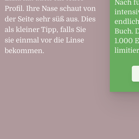
Nach f
Profil. Ihre Nase schaut von
intensi
der Seite sehr süß aus. Dies
endlic
als kleiner Tipp, falls Sie
Buch. D
sie einmal vor die Linse
1.000 
limitier
bekommen.