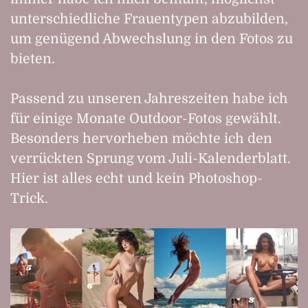
unterschiedliche Frauentypen abzubilden,
um genügend Abwechslung in den Fotos zu
bieten.
Passend zu unseren Jahreszeiten habe ich
für einige Monate Outdoor-Fotos gewählt.
Besonders hervorheben möchte ich den
verrückten Sprung vom Juli-Kalenderblatt.
Hier ist alles echt und kein Photoshop-
Trick.