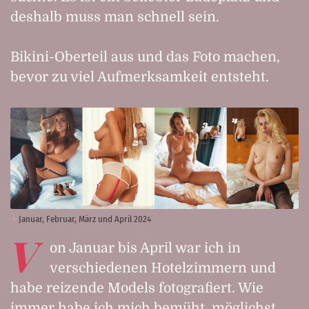
deshalb muss man schnell sein.
Bikini-Oberteil aus und das Foto machen,
bevor zu viel Aufmerksamkeit entsteht.
Januar, Februar, März und April 2024
V
on Januar bis April war ich in
verschiedenen Hotelzimmern und
habe reizende Models fotografiert. Wie
immer habe ich mich bemüht, möglichst