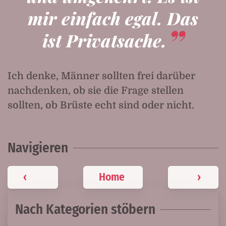
mir einfach egal. Das
ist Privatsache.
Ich denke, Männer sollten frei darüber
nachdenken, ob sie die Frage stellen
sollten, ob Brüste echt sind oder nicht.
Navigieren
‹
Home
›
Nach Kategorien stöbern