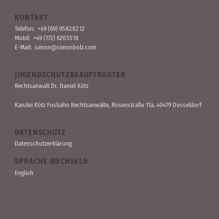
KONTAKT
Telefon:
+49 (69) 95 82 02 12
Mobil:
+49 (172) 620 55 18
E-Mail:
simon@simonbolz.com
JUGENDSCHUTZBEAUFTRAGTER
Rechts­anwalt Dr. Daniel Kötz
Kanzlei Kötz Fusbahn Rechts­anwälte
, Rosen­straße 11a, 40479 Düssel­dorf
DATENSCHUTZ
Datenschutzerklärung
SPRACHE WECHSELN
English