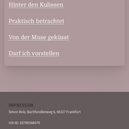
Hinter den Kulissen
Praktisch betrachtet
Von der Muse geküsst
Darf ich vorstellen
IMPRESSUM
Simon Bolz, Bachforellen­weg 6, 60327 Frankfurt
USt-ID: DE190368070