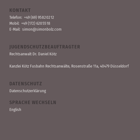
KONTAKT
Telefon:
+49 (69) 95 82 02 12
Mobil:
+49 (172) 620 55 18
E-Mail:
simon@simonbolz.com
JUGENDSCHUTZBEAUFTRAGTER
Rechts­anwalt Dr. Daniel Kötz
Kanzlei Kötz Fusbahn Rechts­anwälte
, Rosen­straße 11a, 40479 Düssel­dorf
DATENSCHUTZ
Datenschutzerklärung
SPRACHE WECHSELN
English