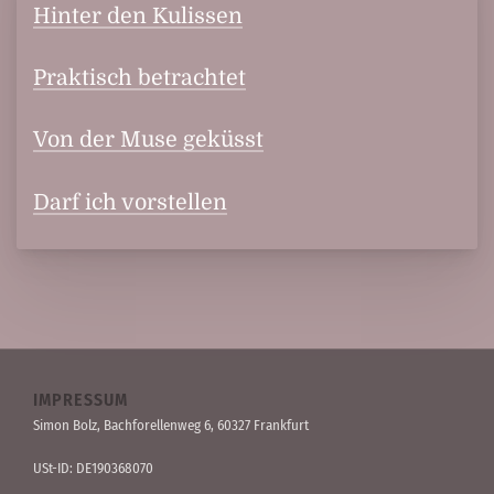
Hinter den Kulissen
Praktisch betrachtet
Von der Muse geküsst
Darf ich vorstellen
IMPRESSUM
Simon Bolz, Bachforellen­weg 6, 60327 Frankfurt
USt-ID: DE190368070