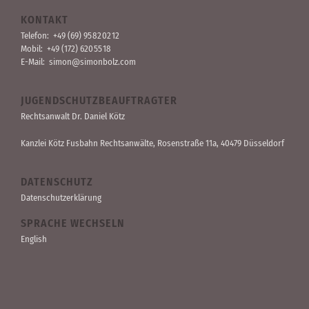
KONTAKT
Telefon:
+49 (69) 95 82 02 12
Mobil:
+49 (172) 620 55 18
E-Mail:
simon@simonbolz.com
JUGENDSCHUTZBEAUFTRAGTER
Rechts­anwalt Dr. Daniel Kötz
Kanzlei Kötz Fusbahn Rechts­anwälte
, Rosen­straße 11a, 40479 Düssel­dorf
DATENSCHUTZ
Datenschutzerklärung
SPRACHE WECHSELN
English