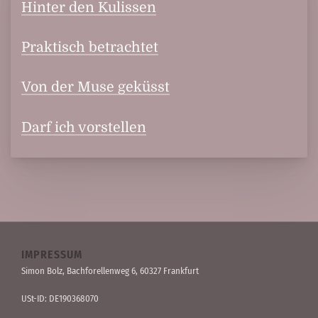
Hinter den Kulissen
Praktisch betrachtet
Von der Muse geküsst
Darf ich vorstellen
IMPRESSUM
Simon Bolz, Bachforellen­weg 6, 60327 Frankfurt
USt-ID: DE190368070