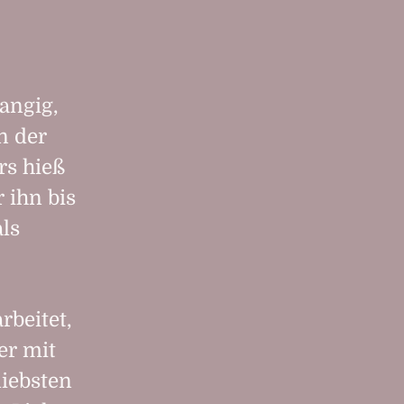
rangig,
n der
rs hieß
r ihn bis
als
rbeitet,
er mit
liebsten