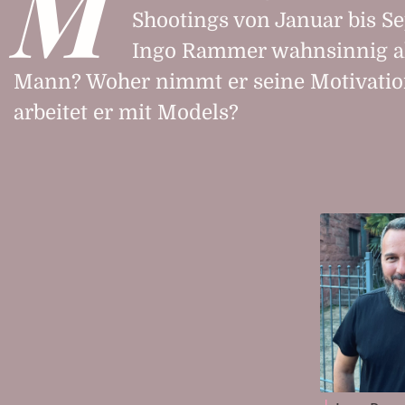
M
Shootings von Januar bis S
Ingo Rammer wahnsinnig akt
Mann? Woher nimmt er seine Motivatio
arbeitet er mit Models?