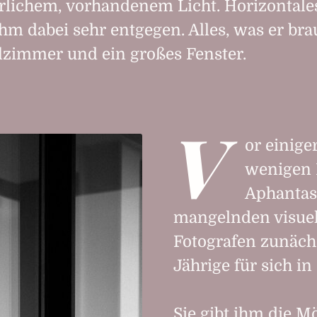
rlichem, vorhandenem Licht. Horizontale
m dabei sehr entgegen. Alles, was er brau
lzimmer und ein großes Fenster.
V
or einige
wenigen
Aphantas
mangelnden visuell
Fotografen zunächs
Jährige für sich in
Sie gibt ihm die 