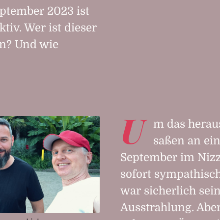
eptember 2023 ist
iv. Wer ist dieser
n? Und wie
U
m das heraus
saßen an ei
September im Nizza
sofort sympathisch
war sicherlich sein
Ausstrahlung. Aber