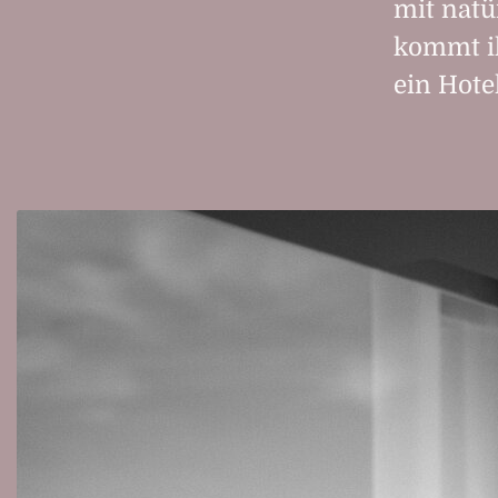
mit natü
kommt ih
ein Hote