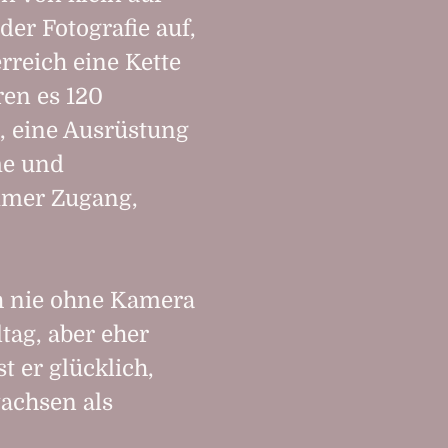
er Fotografie auf,
rreich eine Kette
ren es 120
e, eine Ausrüstung
me und
immer Zugang,
sch nie ohne Kamera
tag, aber eher
t er glücklich,
wachsen als