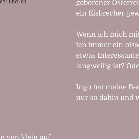
er und ich
geborener Österrei
ein Eisbrecher gew
Wenn ich mich mit
ich immer ein biss
etwas Interessantes
langweilig ist? Od
Ingo hat meine Bed
nur so dahin und w
n von klein auf