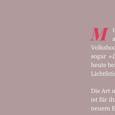
M
Volkshoc
sogar
L
heute be
Lichtfeti
Die Art 
ist für 
neuem Eq