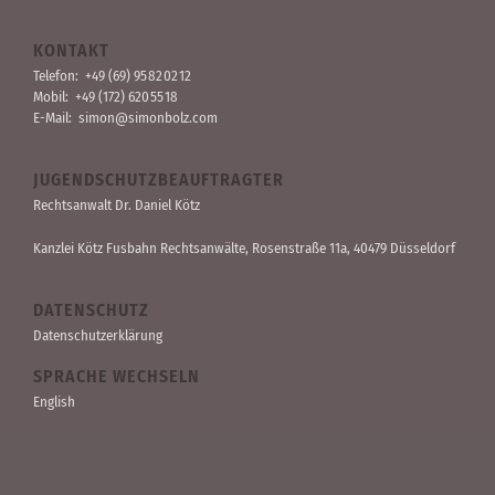
KONTAKT
Telefon:
+49 (69) 95 82 02 12
Mobil:
+49 (172) 620 55 18
E-Mail:
simon@simonbolz.com
JUGENDSCHUTZBEAUFTRAGTER
Rechts­anwalt Dr. Daniel Kötz
Kanzlei Kötz Fusbahn Rechts­anwälte
, Rosen­straße 11a, 40479 Düssel­dorf
DATENSCHUTZ
Datenschutzerklärung
SPRACHE WECHSELN
English