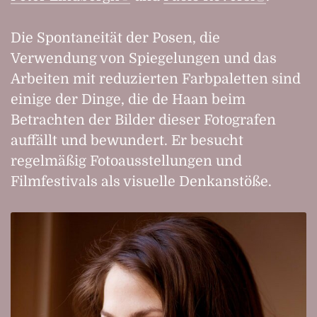
Die Spontaneität der Posen, die
Verwendung von Spiegelungen und das
Arbeiten mit reduzierten Farbpaletten sind
einige der Dinge, die de Haan beim
Betrachten der Bilder dieser Fotografen
auffällt und bewundert. Er besucht
regelmäßig Fotoausstellungen und
Filmfestivals als visuelle Denkanstöße.