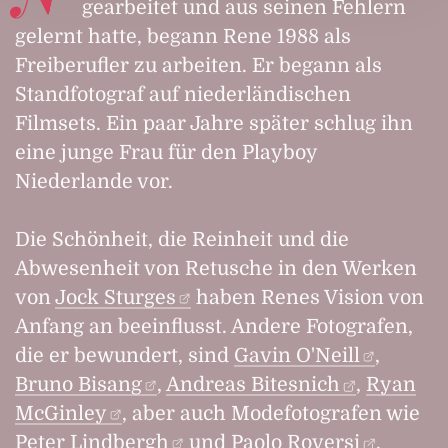
gearbeitet und aus seinen Fehlern
gelernt hatte, begann Rene 1988 als
Freiberufler zu arbeiten. Er begann als
Standfotograf auf niederländischen
Filmsets. Ein paar Jahre später schlug ihn
eine junge Frau für den Playboy
Niederlande vor.
Die Schönheit, die Reinheit und die
Abwesenheit von Retusche in den Werken
von
Jock Sturges
haben Renes Vision von
Anfang an beeinflusst. Andere Fotografen,
die er bewundert, sind
Gavin O'Neill
,
Bruno Bisang
,
Andreas Bitesnich
,
Ryan
McGinley
, aber auch Modefotografen wie
Peter Lindbergh
und
Paolo Roversi
.