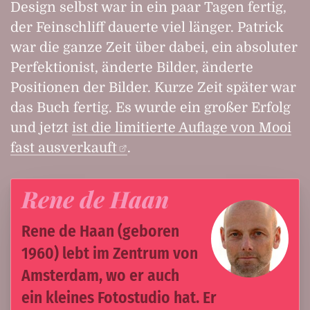
Design selbst war in ein paar Tagen fertig,
der Feinschliff dauerte viel länger. Patrick
war die ganze Zeit über dabei, ein absoluter
Perfektionist, änderte Bilder, änderte
Positionen der Bilder. Kurze Zeit später war
das Buch fertig. Es wurde ein großer Erfolg
und jetzt
ist die limitierte Auflage von Mooi
fast ausverkauft
.
Rene de Haan
Rene de Haan (geboren
1960) lebt im Zentrum von
Amsterdam, wo er auch
ein kleines Fotostudio hat. Er