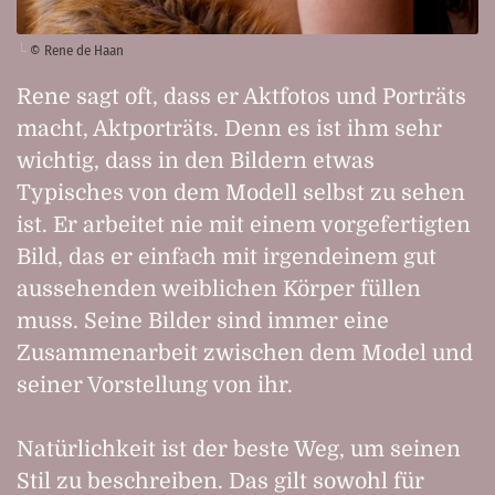
© Rene de Haan
Rene sagt oft, dass er Aktfotos und Porträts
macht, Aktporträts. Denn es ist ihm sehr
wichtig, dass in den Bildern etwas
Typisches von dem Modell selbst zu sehen
ist. Er arbeitet nie mit einem vorgefertigten
Bild, das er einfach mit irgendeinem gut
aussehenden weiblichen Körper füllen
muss. Seine Bilder sind immer eine
Zusammenarbeit zwischen dem Model und
seiner Vorstellung von ihr.
Natürlichkeit ist der beste Weg, um seinen
Stil zu beschreiben. Das gilt sowohl für