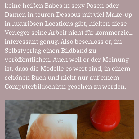
keine heißen Babes in sexy Posen oder
Damen in teuren Dessous mit viel Make-up
in luxuriösen Locations gibt, hielten diese
Verleger seine Arbeit nicht für kommerziell
interessant genug. Also beschloss er, im
Selbstverlag einen Bildband zu
veröffentlichen. Auch weil er der Meinung
ist, dass die Modelle es wert sind, in einem
schönen Buch und nicht nur auf einem
Computerbildschirm gesehen zu werden.