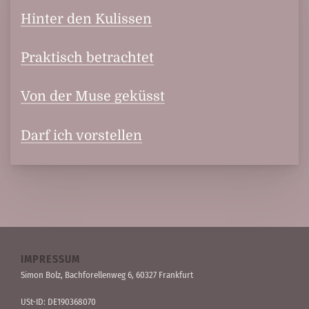
Hinter den Kulissen
Praktisch betrachtet
Von der Muse geküsst
Darf ich vorstellen
IMPRESSUM
Simon Bolz, Bachforellen­weg 6, 60327 Frankfurt
USt-ID: DE190368070