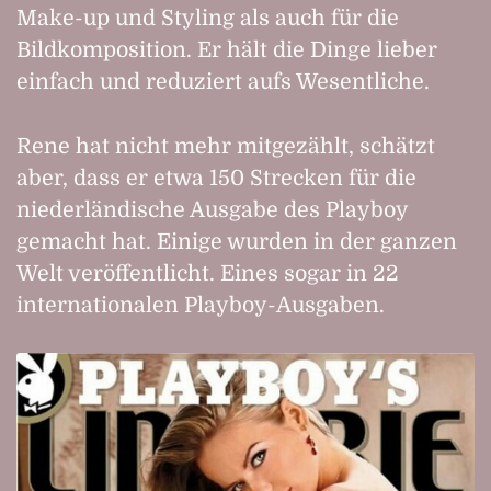
Make-up und Styling als auch für die
Bildkomposition. Er hält die Dinge lieber
einfach und reduziert aufs Wesentliche.
Rene hat nicht mehr mitgezählt, schätzt
aber, dass er etwa 150 Strecken für die
niederländische Ausgabe des Playboy
gemacht hat. Einige wurden in der ganzen
Welt veröffentlicht. Eines sogar in 22
internationalen Playboy-Ausgaben.