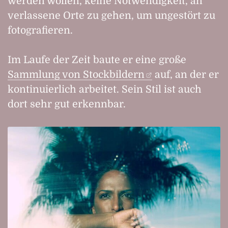
werden wollen, keine Notwendigkeit, an
verlassene Orte zu gehen, um ungestört zu
fotografieren.
Im Laufe der Zeit baute er eine große
Sammlung von Stockbildern
auf, an der er
kontinuierlich arbeitet. Sein Stil ist auch
dort sehr gut erkennbar.