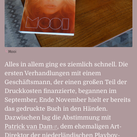
Mooi
Alles in allem ging es ziemlich schnell. Die
ersten Verhandlungen mit einem
Geschäftsmann, der einen großen Teil der
Druckkosten finanzierte, begannen im
September, Ende November hielt er bereits
das gedruckte Buch in den Händen.
Dazwischen lag die Abstimmung mit
Patrick van Dam
, dem ehemaligen Art-
Direktor der niederländischen Playboy-