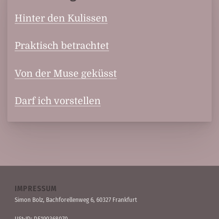
Hinter den Kulissen
Praktisch betrachtet
Von der Muse geküsst
Darf ich vorstellen
IMPRESSUM
Simon Bolz, Bachforellen­weg 6, 60327 Frankfurt
USt-ID: DE190368070