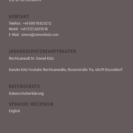
KONTAKT
Telefon:
+49 (69) 95 82 02 12
Mobil:
+49 (172) 620 55 18
E-Mail:
simon@simonbolz.com
JUGENDSCHUTZBEAUFTRAGTER
Rechts­anwalt Dr. Daniel Kötz
Kanzlei Kötz Fusbahn Rechts­anwälte
, Rosen­straße 11a, 40479 Düssel­dorf
DATENSCHUTZ
Datenschutzerklärung
SPRACHE WECHSELN
English