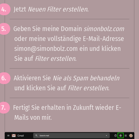
Jetzt
Neuen Filter erstellen
.
Geben Sie meine Domain
simonbolz.com
oder meine vollständige E-Mail-Adresse
simon@simonbolz.com
ein und klicken
Sie auf
Filter erstellen
.
Aktivieren Sie
Nie als Spam behandeln
und klicken Sie auf
Filter erstellen
.
Fertig! Sie erhalten in Zukunft wieder E-
Mails von mir.