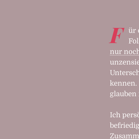
F
ür
Fo
nur noch
unzensie
Untersch
kennen. 
glauben 
Ich pers
befriedi
Zusamme