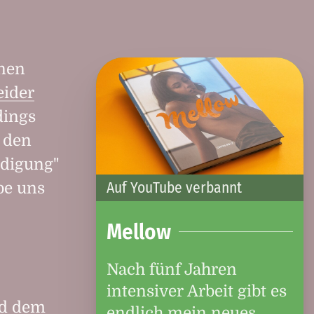
inen
eider
rdings
 den
edigung"
Auf YouTube verbannt
be uns
Mellow
Nach fünf Jahren
intensiver Arbeit gibt es
nd dem
endlich mein neues