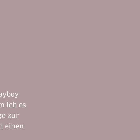
layboy
n ich es
ge zur
d einen