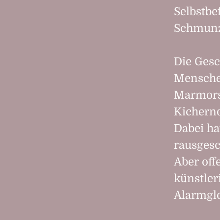
Selbstbe
Schmunz
Die Gesc
Menschen
Marmorst
Kichernd
Dabei ha
rausgesc
Aber off
künstler
Alarmglo