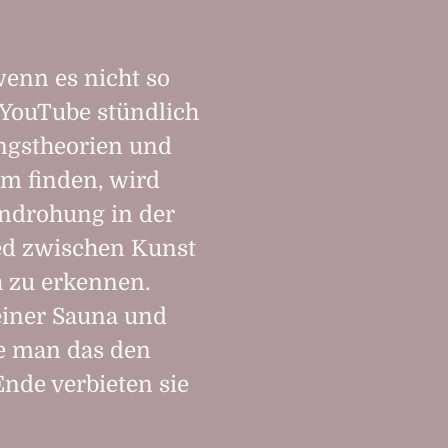
wenn es nicht so
 YouTube stündlich
gs­theorien und
um finden, wird
n­drohung in der
ied zwischen Kunst
h zu erkennen.
einer Sauna und
te man das den
nde verbieten sie