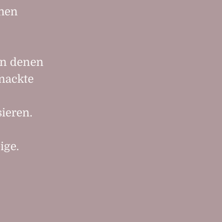
chen
in denen
nackte
ieren.
ige.