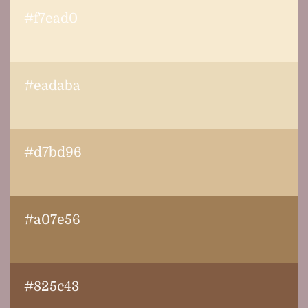
#f7ead0
#eadaba
#d7bd96
#a07e56
#825c43