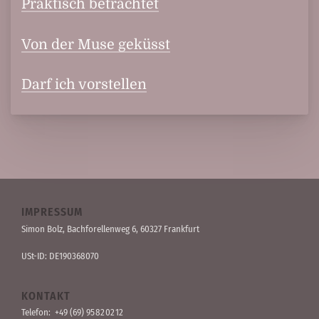
Praktisch betrachtet
Von der Muse geküsst
Darf ich vorstellen
IMPRESSUM
Simon Bolz, Bachforellen­weg 6, 60327 Frankfurt
USt-ID: DE190368070
KONTAKT
Telefon:
+49 (69) 95 82 02 12