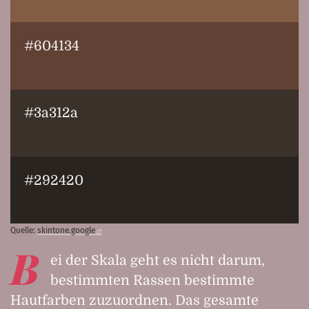
#604134
#3a312a
#292420
Quelle:
skintone.google
B
ei der Skala geht es nicht darum,
bestimmten Rassen bestimmte
Hautfarben zuzuordnen. Das gesamte