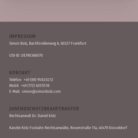
IMPRESSUM
Simon Bolz, Bachforellen­weg 6, 60327 Frankfurt
USt-ID: DE190368070
KONTAKT
Telefon:
+49 (69) 95 82 02 12
Mobil:
+49 (172) 620 55 18
E-Mail:
simon@simonbolz.com
JUGENDSCHUTZBEAUFTRAGTER
Rechts­anwalt Dr. Daniel Kötz
Kanzlei Kötz Fusbahn Rechts­anwälte
, Rosen­straße 11a, 40479 Düssel­dorf