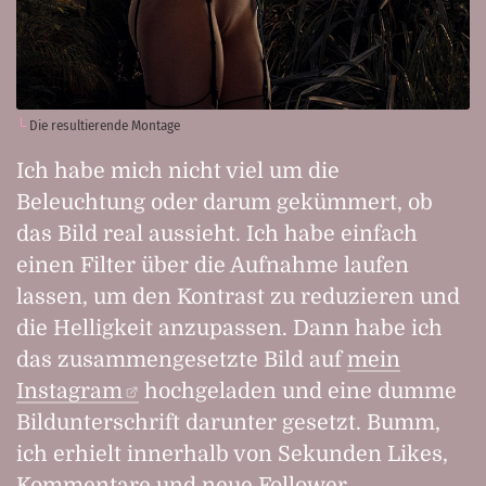
Die resultierende Montage
Ich habe mich nicht viel um die
Beleuchtung oder darum gekümmert, ob
das Bild real aussieht. Ich habe einfach
einen Filter über die Aufnahme laufen
lassen, um den Kontrast zu reduzieren und
die Helligkeit anzupassen. Dann habe ich
das zusammengesetzte Bild auf
mein
Instagram
hochgeladen und eine dumme
Bildunterschrift darunter gesetzt. Bumm,
ich erhielt innerhalb von Sekunden Likes,
Kommentare und neue Follower.