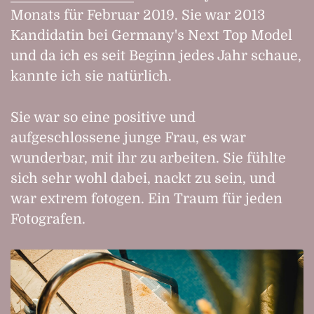
Monats für Februar 2019. Sie war 2013
Kandidatin bei Germany's Next Top Model
und da ich es seit Beginn jedes Jahr schaue,
kannte ich sie natürlich.
Sie war so eine positive und
aufgeschlossene junge Frau, es war
wunderbar, mit ihr zu arbeiten. Sie fühlte
sich sehr wohl dabei, nackt zu sein, und
war extrem fotogen. Ein Traum für jeden
Fotografen.