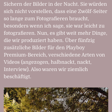
Sichern der Bilder in der Nacht. Sie würden
sich nicht vorstellen, dass eine Zwölf-Seiter
so lange zum Fotografieren braucht,
besonders wenn ich sage, sie war leicht zu
fotografieren. Nun, es gibt weit mehr Dinge,
die wir produziert haben. Über fünfzig
zusätzliche Bilder für den Playboy
Premium-Bereich, verschiedene Arten von
Videos (angezogen, halbnackt, nackt,
Interview). Also waren wir ziemlich
beschäftigt.