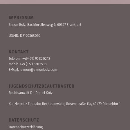
IMPRESSUM
Simon Bolz, Bachforellen­weg 6, 60327 Frankfurt
USt-ID: DE190368070
KONTAKT
Telefon:
+49 (69) 95 82 02 12
Mobil:
+49 (172) 620 55 18
E-Mail:
simon@simonbolz.com
JUGENDSCHUTZBEAUFTRAGTER
Rechts­anwalt Dr. Daniel Kötz
Kanzlei Kötz Fusbahn Rechts­anwälte
, Rosen­straße 11a, 40479 Düssel­dorf
DATENSCHUTZ
Datenschutzerklärung