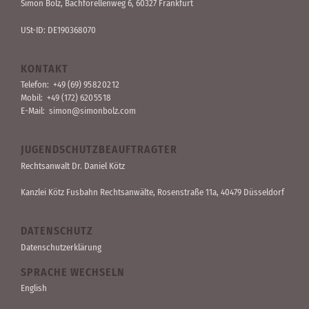
Simon Bolz, Bachforellen­weg 6, 60327 Frankfurt
USt-ID: DE190368070
KONTAKT
Telefon:
+49 (69) 95 82 02 12
Mobil:
+49 (172) 620 55 18
E-Mail:
simon@simonbolz.com
JUGENDSCHUTZBEAUFTRAGTER
Rechts­anwalt Dr. Daniel Kötz
Kanzlei Kötz Fusbahn Rechts­anwälte
, Rosen­straße 11a, 40479 Düssel­dorf
DATENSCHUTZ
Datenschutzerklärung
SPRACHE WECHSELN
English