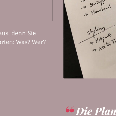
aus, denn Sie
orten: Was? Wer?
Die Pla