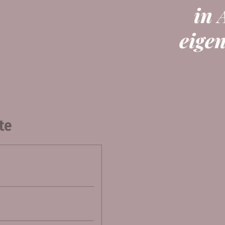
in 
eigen
te