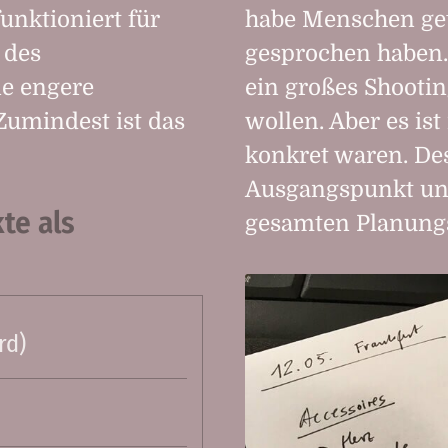
unktioniert für
habe Menschen getr
 des
gesprochen haben. 
ne engere
ein großes Shooti
umindest ist das
wollen. Aber es ist
konkret waren. Des
Ausgangspunkt und
te als
gesamten Planung
rd)