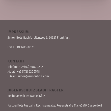
IMPRESSUM
Simon Bolz, Bachforellen­weg 6, 60327 Frankfurt
USt-ID: DE190368070
KONTAKT
Telefon:
+49 (69) 95 82 02 12
Mobil:
+49 (172) 620 55 18
E-Mail:
simon@simonbolz.com
JUGENDSCHUTZBEAUFTRAGTER
Rechts­anwalt Dr. Daniel Kötz
Kanzlei Kötz Fusbahn Rechts­anwälte
, Rosen­straße 11a, 40479 Düssel­dorf