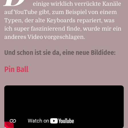
einige wirklich verrückte Kanäle
auf YouTube gibt, zum Beispiel von einem
Typen, der alte Keyboards repariert, was
ich super faszinierend finde, wurde mir ein
anderes Video vorgeschlagen.
Und schon ist sie da, eine neue Bildidee:
Pin Ball