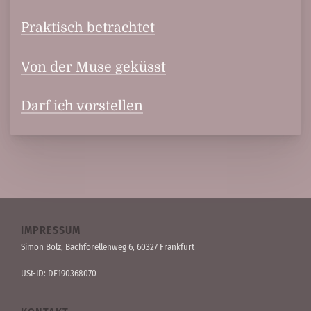
Praktisch betrachtet
Von der Muse geküsst
Darf ich vorstellen
IMPRESSUM
Simon Bolz, Bachforellen­weg 6, 60327 Frankfurt
USt-ID: DE190368070