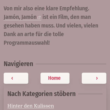
Von mir also eine klare Empfehlung.
Jamón, Jamón
ist ein Film, den man
gesehen haben muss. Und vielen, vielen
Dank an arte für die tolle
Programmauswahl!
Navigieren
‹
Home
›
Nach Kategorien stöbern
Hinter den Kulissen