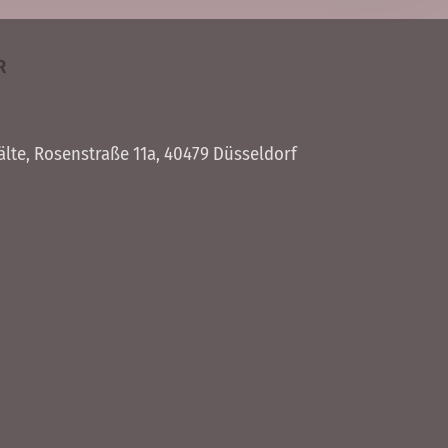
R
älte
, Rosen­straße 11a, 40479 Düssel­dorf