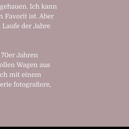
mgehauen. Ich kann
 Favorit ist. Aber
m Laufe der Jahre
 70er Jahren
 tollen Wagen aus
ich mit einem
ie fotografiere,