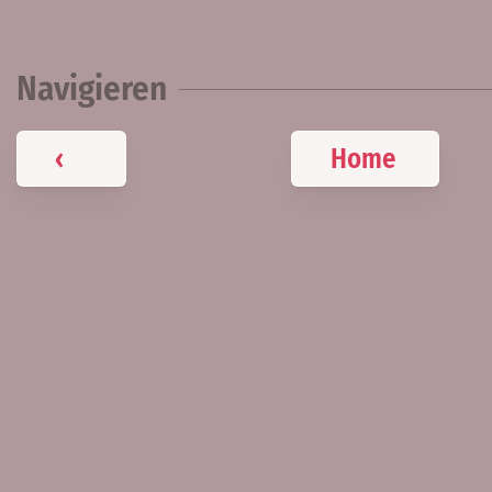
Navigieren
‹
Home