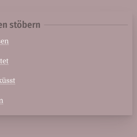
en stöbern
sen
tet
küsst
en