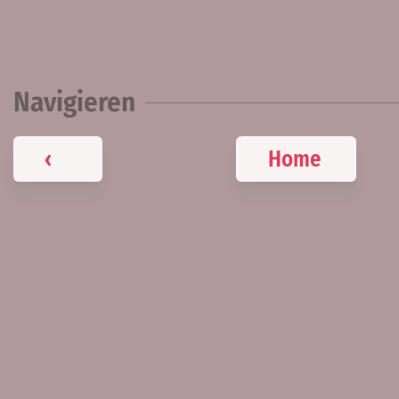
Navigieren
‹
Home