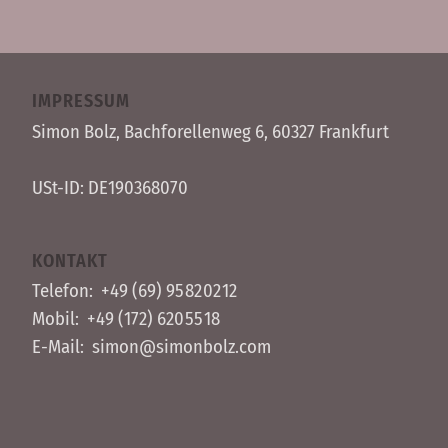
IMPRESSUM
Simon Bolz, Bachforellen­weg 6, 60327 Frankfurt
USt-ID: DE190368070
KONTAKT
Telefon:
+49 (69) 95 82 02 12
Mobil:
+49 (172) 620 55 18
E-Mail:
simon@simonbolz.com