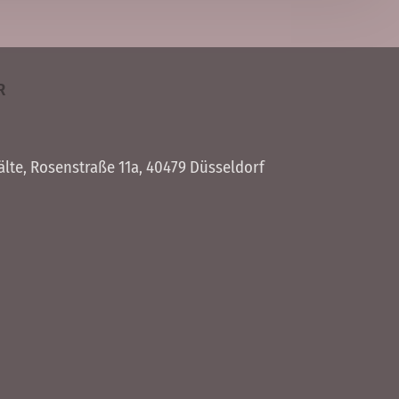
R
älte
, Rosen­straße 11a, 40479 Düssel­dorf