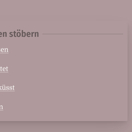
en stöbern
sen
tet
küsst
en