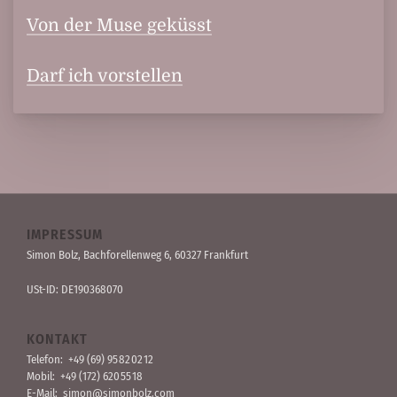
Von der Muse geküsst
Darf ich vorstellen
IMPRESSUM
Simon Bolz, Bachforellen­weg 6, 60327 Frankfurt
USt-ID: DE190368070
KONTAKT
Telefon:
+49 (69) 95 82 02 12
Mobil:
+49 (172) 620 55 18
E-Mail:
simon@simonbolz.com